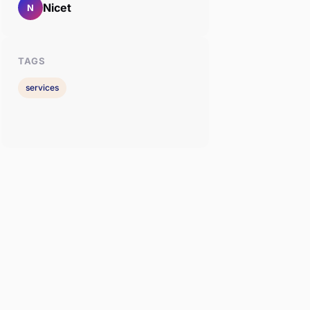
Nicet
N
TAGS
services