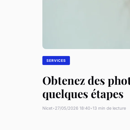
SERVICES
Obtenez des phot
quelques étapes
Nicet
•
27/05/2026 18:40
•
13 min de lecture