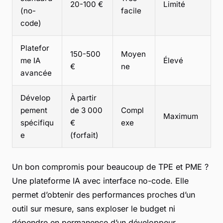
20-100 €
Limité
(no-
facile
code)
Platefor
150-500
Moyen
me IA
Élevé
€
ne
avancée
Dévelop
À partir
pement
de 3 000
Compl
Maximum
spécifiqu
€
exe
e
(forfait)
Un bon compromis pour beaucoup de TPE et PME ?
Une plateforme IA avec interface no-code. Elle
permet d’obtenir des performances proches d’un
outil sur mesure, sans exploser le budget ni
dépendre en permanence d’un développeur.