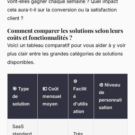
vont-elles gagner chaque semaine ? Quel impact
cela aura-t-il sur la conversion ou la satisfaction
client ?
Comment comparer les solutions selon leurs
coûts et fonctionnalités ?
Voici un tableau comparatif pour vous aider à y voir
plus clair entre les grandes catégories de solutions
disponibles.
⚙️
🎨 Niveau
🎯 Type
💶 Coût
Facilit
de
de
mensuel
é
personnali
solution
moyen
d'utilis
sation
ation
SaaS
standard
Très