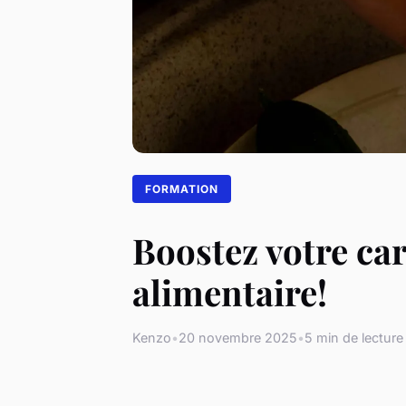
FORMATION
Boostez votre ca
alimentaire!
Kenzo
•
20 novembre 2025
•
5 min de lecture