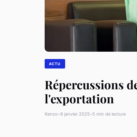
ACTU
Répercussions d
l'exportation
Kenzo
•
9 janvier 2025
•
5 min de lecture