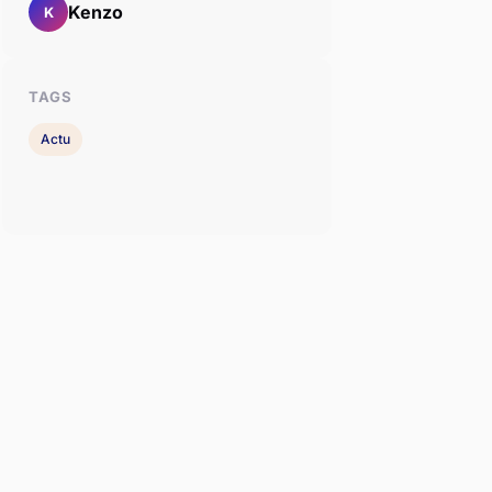
Kenzo
K
TAGS
Actu